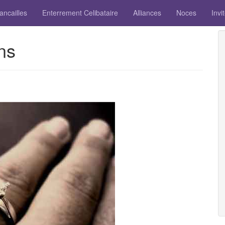
ancailles
Enterrement Celibataire
Alliances
Noces
Invi
ns