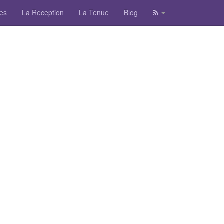
tes
La Reception
La Tenue
Blog