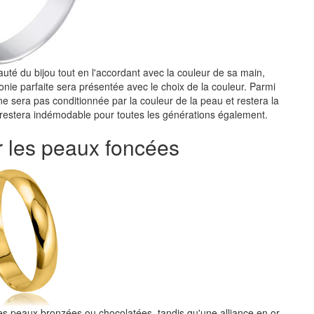
beauté du bijou tout en l'accordant avec la couleur de sa main,
onie parfaite sera présentée avec le choix de la couleur. Parmi
 ne sera pas conditionnée par la couleur de la peau et restera la
 restera indémodable pour toutes les générations également.
r les peaux foncées
 les peaux bronzées ou chocolatées, tandis qu'une alliance en or