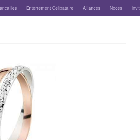
ancailles
Enterrement Celibataire
Alliances
Noces
Invi